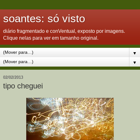
soantes: só visto
diário fragmentado e conVentual, exposto por imagens.
Clique nelas para ver em tamanho original.
▼
▼
02/02/2013
tipo cheguei