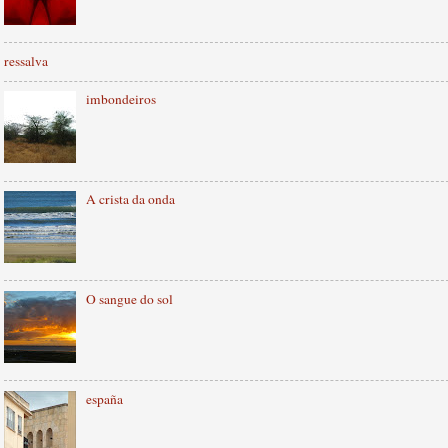
ressalva
imbondeiros
A crista da onda
O sangue do sol
españa