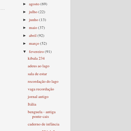
agosto
(69)
►
julho
(22)
►
junho
(13)
►
maio
(37)
►
abril
(92)
►
março
(52)
►
fevereiro
(91)
▼
kibala 234
adeus ao lago
sala de estar
recordação do lago
vaga recordação
jornal antigo
Itália
benguela - antiga
ponte-cais
caderno de infância