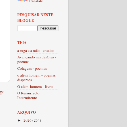
Translate
PESQUISAR NESTE
BLOGUE
TEIA
a ruga e a mão - ensaios
Avançando nas desOras -
poemas
Colagens - poemas
o além homem - poemas
dispersos
O além-homem - livro
ga
O Ressurrecto
Intermitente
ARQUIVO
2026
(254)
►