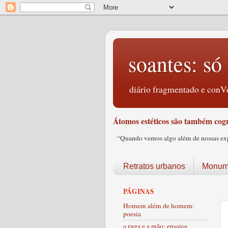
soantes: só 
diário fragmentado e conVe
Átomos estéticos são também cogn
“Quando vemos algo além de nossas expec
Retratos urbanos
Monume
PÁGINAS
Homem além de homem:
poesia
a ruga e a mão: ensaios