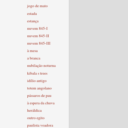
jogo de mato
estada
estança
nuvem 845-I
nuvem 845-II
nuvem 845-III
à mesa
a branca
nubilação noturna
kibala s trees
idílio antigo
totem angolano
pássaros de pau
à espera da chuva
heráldica
outro egito
paulista voadora