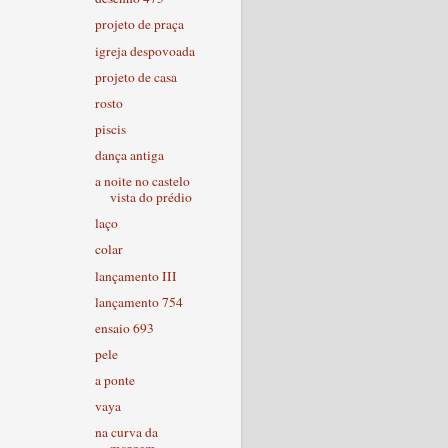
projeto de praça
igreja despovoada
projeto de casa
rosto
piscis
dança antiga
a noite no castelo
vista do prédio
laço
colar
lançamento III
lançamento 754
ensaio 693
pele
a ponte
vaya
na curva da