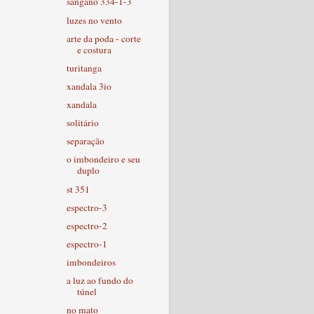
sangano 334-1-3
luzes no vento
arte da poda - corte
e costura
turitanga
xandala 3io
xandala
solitário
separação
o imbondeiro e seu
duplo
st 351
espectro-3
espectro-2
espectro-1
imbondeiros
a luz ao fundo do
túnel
no mato