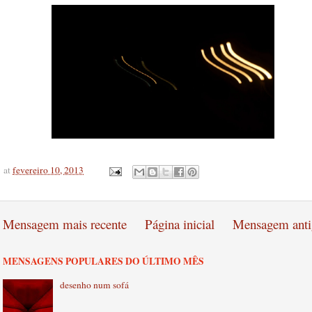
at
fevereiro 10, 2013
Mensagem mais recente
Página inicial
Mensagem anti
MENSAGENS POPULARES DO ÚLTIMO MÊS
desenho num sofá