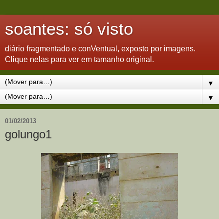
soantes: só visto
diário fragmentado e conVentual, exposto por imagens.
Clique nelas para ver em tamanho original.
▼
▼
01/02/2013
golungo1