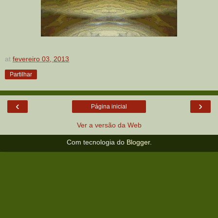
at
fevereiro 03, 2013
Partilhar
‹
›
Página inicial
Ver a versão da Web
Com tecnologia do
Blogger
.