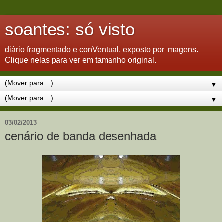
soantes: só visto
diário fragmentado e conVentual, exposto por imagens.
Clique nelas para ver em tamanho original.
▼
▼
03/02/2013
cenário de banda desenhada