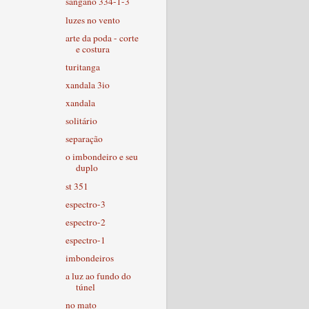
sangano 334-1-3
luzes no vento
arte da poda - corte
e costura
turitanga
xandala 3io
xandala
solitário
separação
o imbondeiro e seu
duplo
st 351
espectro-3
espectro-2
espectro-1
imbondeiros
a luz ao fundo do
túnel
no mato