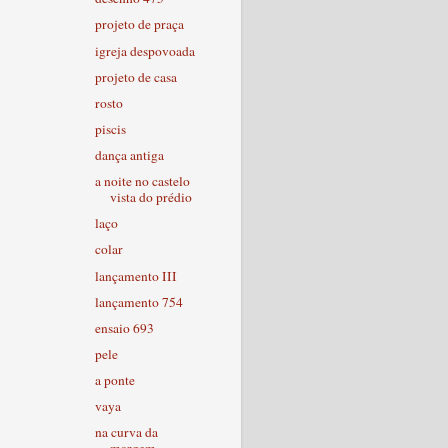
projeto de praça
igreja despovoada
projeto de casa
rosto
piscis
dança antiga
a noite no castelo
vista do prédio
laço
colar
lançamento III
lançamento 754
ensaio 693
pele
a ponte
vaya
na curva da