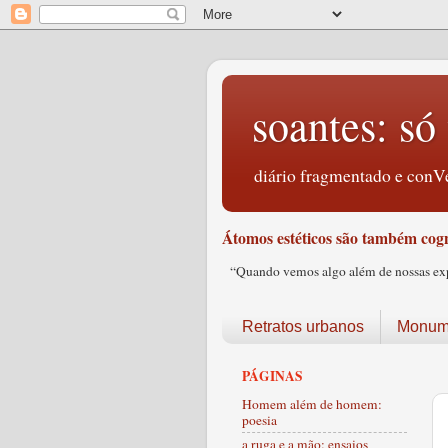
soantes: só 
diário fragmentado e conVe
Átomos estéticos são também cogn
“Quando vemos algo além de nossas expec
Retratos urbanos
Monume
PÁGINAS
Homem além de homem:
poesia
a ruga e a mão: ensaios