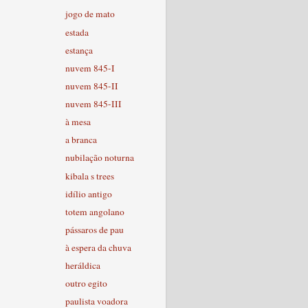
jogo de mato
estada
estança
nuvem 845-I
nuvem 845-II
nuvem 845-III
à mesa
a branca
nubilação noturna
kibala s trees
idílio antigo
totem angolano
pássaros de pau
à espera da chuva
heráldica
outro egito
paulista voadora