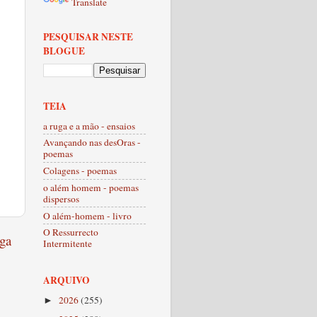
Translate
PESQUISAR NESTE
BLOGUE
TEIA
a ruga e a mão - ensaios
Avançando nas desOras -
poemas
Colagens - poemas
o além homem - poemas
dispersos
O além-homem - livro
O Ressurrecto
ga
Intermitente
ARQUIVO
2026
(255)
►