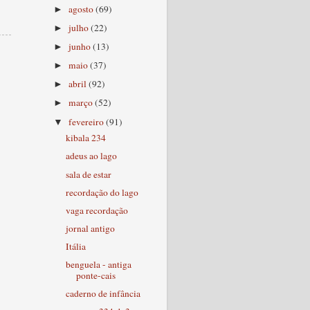
agosto
(69)
►
julho
(22)
►
junho
(13)
►
maio
(37)
►
abril
(92)
►
março
(52)
►
fevereiro
(91)
▼
kibala 234
adeus ao lago
sala de estar
recordação do lago
vaga recordação
jornal antigo
Itália
benguela - antiga
ponte-cais
caderno de infância