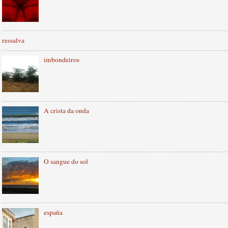
ressalva
imbondeiros
A crista da onda
O sangue do sol
españa