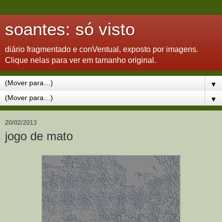
soantes: só visto
diário fragmentado e conVentual, exposto por imagens.
Clique nelas para ver em tamanho original.
▼
▼
20/02/2013
jogo de mato