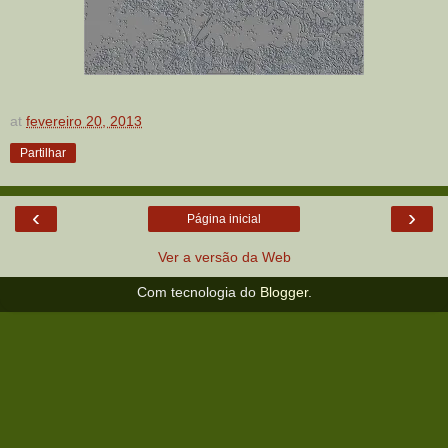
at
fevereiro 20, 2013
Partilhar
‹
›
Página inicial
Ver a versão da Web
Com tecnologia do
Blogger
.