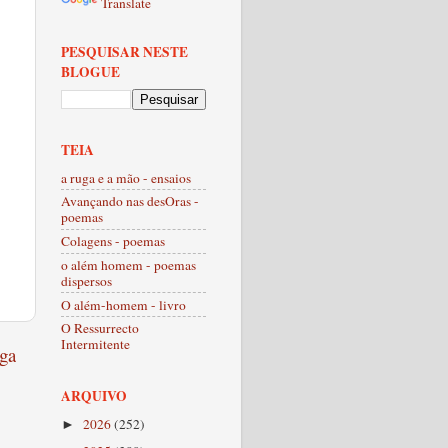
Translate
PESQUISAR NESTE
BLOGUE
TEIA
a ruga e a mão - ensaios
Avançando nas desOras -
poemas
Colagens - poemas
o além homem - poemas
dispersos
O além-homem - livro
O Ressurrecto
Intermitente
ga
ARQUIVO
2026
(252)
►