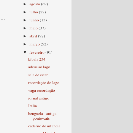
agosto
(69)
►
julho
(22)
►
junho
(13)
►
maio
(37)
►
abril
(92)
►
março
(52)
►
fevereiro
(91)
▼
kibala 234
adeus ao lago
sala de estar
recordação do lago
vaga recordação
jornal antigo
Itália
benguela - antiga
ponte-cais
caderno de infância