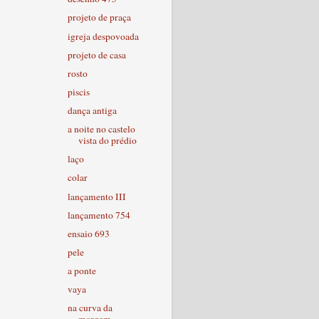
projeto de praça
igreja despovoada
projeto de casa
rosto
piscis
dança antiga
a noite no castelo
vista do prédio
laço
colar
lançamento III
lançamento 754
ensaio 693
pele
a ponte
vaya
na curva da