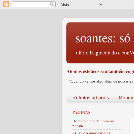
soantes: só 
diário fragmentado e conVe
Átomos estéticos são também cogn
“Quando vemos algo além de nossas expec
Retratos urbanos
Monume
PÁGINAS
Homem além de homem:
poesia
a ruga e a mão: ensaios