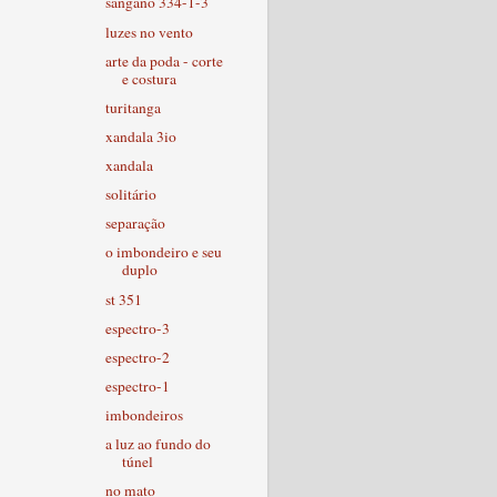
sangano 334-1-3
luzes no vento
arte da poda - corte
e costura
turitanga
xandala 3io
xandala
solitário
separação
o imbondeiro e seu
duplo
st 351
espectro-3
espectro-2
espectro-1
imbondeiros
a luz ao fundo do
túnel
no mato