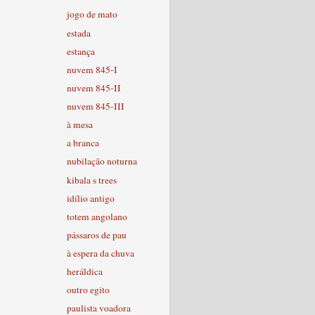
jogo de mato
estada
estança
nuvem 845-I
nuvem 845-II
nuvem 845-III
à mesa
a branca
nubilação noturna
kibala s trees
idílio antigo
totem angolano
pássaros de pau
à espera da chuva
heráldica
outro egito
paulista voadora