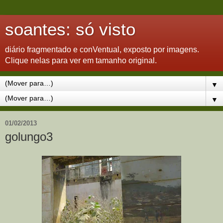
soantes: só visto
diário fragmentado e conVentual, exposto por imagens.
Clique nelas para ver em tamanho original.
▼
▼
01/02/2013
golungo3