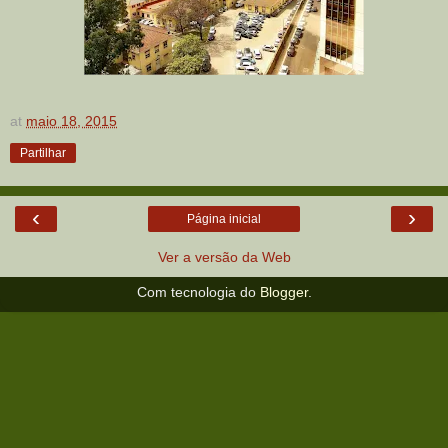
at
maio 18, 2015
Partilhar
‹
›
Página inicial
Ver a versão da Web
Com tecnologia do
Blogger
.