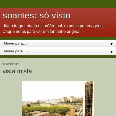
soantes: só visto
diário fragmentado e conVentual, exposto por imagens.
Clique nelas para ver em tamanho original.
▼
▼
18/05/2015
vista mista