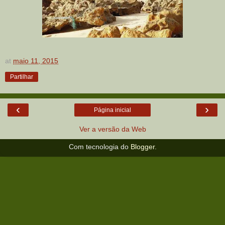
at
maio 11, 2015
Partilhar
‹
›
Página inicial
Ver a versão da Web
Com tecnologia do
Blogger
.