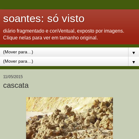
soantes: só visto
diário fragmentado e conVentual, exposto por imagens.
Clique nelas para ver em tamanho original.
▼
▼
11/05/2015
cascata