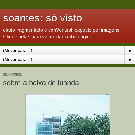
soantes: só visto
diário fragmentado e conVentual, exposto por imagens.
Clique nelas para ver em tamanho original.
▼
▼
30/05/2015
sobre a baixa de luanda