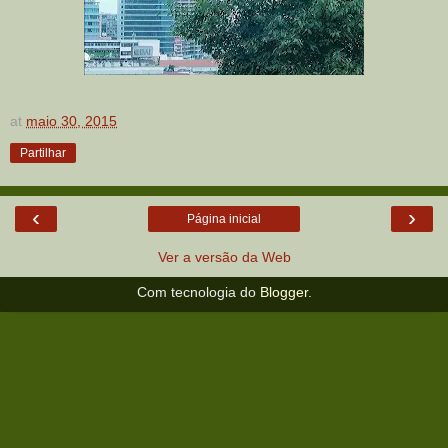
at
maio 30, 2015
Partilhar
‹
›
Página inicial
Ver a versão da Web
Com tecnologia do
Blogger
.