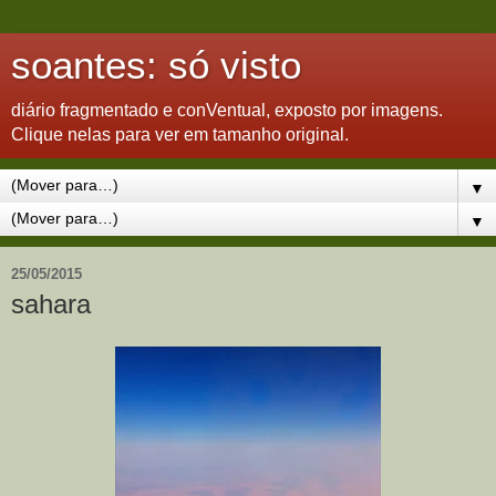
soantes: só visto
diário fragmentado e conVentual, exposto por imagens.
Clique nelas para ver em tamanho original.
▼
▼
25/05/2015
sahara