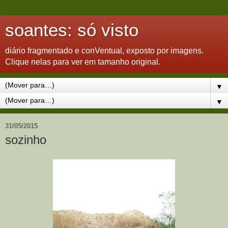
soantes: só visto
diário fragmentado e conVentual, exposto por imagens.
Clique nelas para ver em tamanho original.
▼
▼
31/05/2015
sozinho