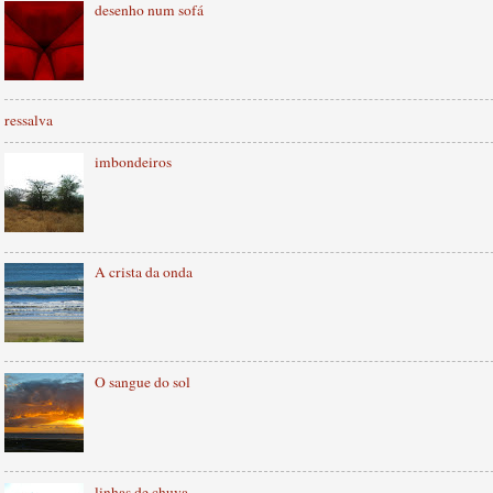
desenho num sofá
ressalva
imbondeiros
A crista da onda
O sangue do sol
linhas de chuva