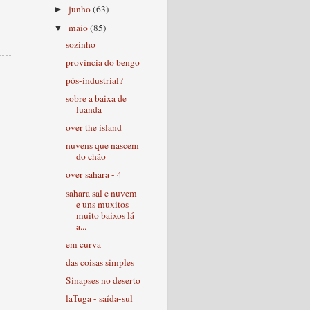
junho
(63)
►
maio
(85)
▼
sozinho
província do bengo
pós-industrial?
sobre a baixa de
luanda
over the island
nuvens que nascem
do chão
over sahara - 4
sahara sal e nuvem
e uns muxitos
muito baixos lá
a...
em curva
das coisas simples
Sinapses no deserto
laTuga - saída-sul