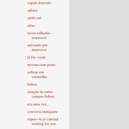
capim dourado
sahara
saída-sul
atlas
terras talhadas -
marrocos
entrando por
marrocos
já fui verde
nuvens com poste
reflexo em
vermelho
lisboa
estação de entre-
campos lisboa
era uma vez...
conversa instigante
espero-te je t'attend
waiting for you