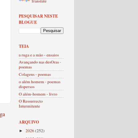
Translate
PESQUISAR NESTE
BLOGUE
TEIA
a ruga e a mão - ensaios
Avançando nas desOras -
poemas
Colagens - poemas
o além homem - poemas
dispersos
O além-homem - livro
O Ressurrecto
Intermitente
ga
ARQUIVO
2026
(252)
►