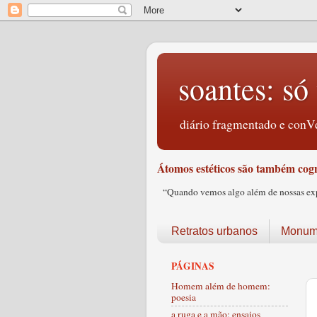
soantes: só 
diário fragmentado e conVe
Átomos estéticos são também cogn
“Quando vemos algo além de nossas expec
Retratos urbanos
Monume
PÁGINAS
Homem além de homem:
poesia
a ruga e a mão: ensaios