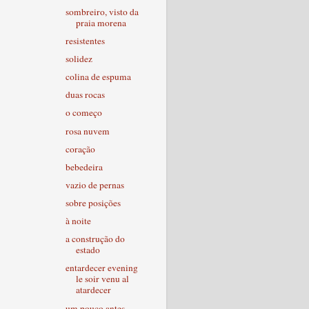
sombreiro, visto da
praia morena
resistentes
solidez
colina de espuma
duas rocas
o começo
rosa nuvem
coração
bebedeira
vazio de pernas
sobre posições
à noite
a construção do
estado
entardecer evening
le soir venu al
atardecer
um pouco antes