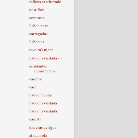
reflexo axadrezado
postiflex
contraste
lisboa nova
carregadas
lisboetas
taveira's night
lisboa revisitada - 3
estudantes
caminhando
casebre
casal
lisboa manhã
lisboa revisitada
lisboa revisitada
cascata
das eras de água
ainda a ela