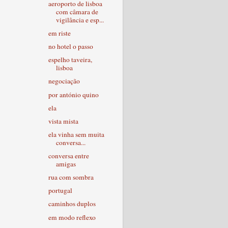
aeroporto de lisboa
com câmara de
vigilância e esp...
em riste
no hotel o passo
espelho taveira,
lisboa
negociação
por antónio quino
ela
vista mista
ela vinha sem muita
conversa...
conversa entre
amigas
rua com sombra
portugal
caminhos duplos
em modo reflexo