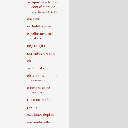
aeroporto de lisboa
com câmara de
vigilância e esp...
em riste
no hotel o passo
espelho taveira,
lisboa
negociação
por antónio quino
ela
vista mista
ela vinha sem muita
conversa...
conversa entre
amigas
rua com sombra
portugal
caminhos duplos
em modo reflexo