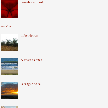
desenho num sofá
ressalva
imbondeiros
A crista da onda
O sangue do sol
españa