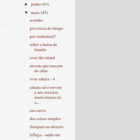
junho
(63)
►
maio
(85)
▼
sozinho
província do bengo
pós-industrial?
sobre a baixa de
luanda
over the island
nuvens que nascem
do chão
over sahara - 4
sahara sal e nuvem
e uns muxitos
muito baixos lá
a...
em curva
das coisas simples
Sinapses no deserto
laTuga - saída-sul