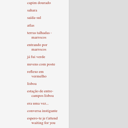
capim dourado
sahara
saída-sul
atlas
terras talhadas -
marrocos
entrando por
marrocos
já fui verde
nuvens com poste
reflexo em
vermelho
lisboa
estação de entre-
campos lisboa
era uma vez...
conversa instigante
espero-te je t'attend
waiting for you