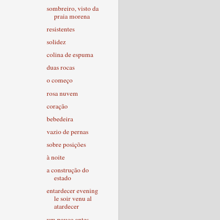
sombreiro, visto da
praia morena
resistentes
solidez
colina de espuma
duas rocas
o começo
rosa nuvem
coração
bebedeira
vazio de pernas
sobre posições
à noite
a construção do
estado
entardecer evening
le soir venu al
atardecer
um pouco antes