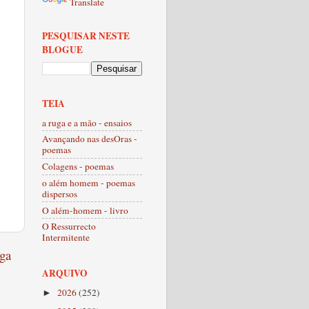
Translate
PESQUISAR NESTE
BLOGUE
TEIA
a ruga e a mão - ensaios
Avançando nas desOras -
poemas
Colagens - poemas
o além homem - poemas
dispersos
O além-homem - livro
O Ressurrecto
Intermitente
ga
ARQUIVO
2026
(252)
►