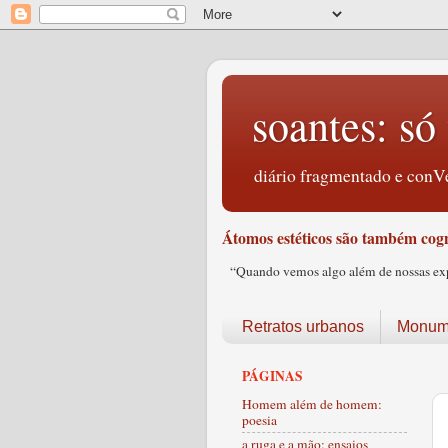
soantes: só 
diário fragmentado e conVe
Átomos estéticos são também cogn
“Quando vemos algo além de nossas expec
Retratos urbanos
Monume
PÁGINAS
Homem além de homem:
poesia
a ruga e a mão: ensaios