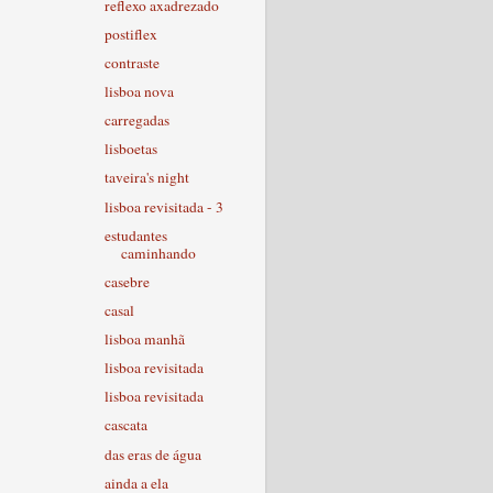
reflexo axadrezado
postiflex
contraste
lisboa nova
carregadas
lisboetas
taveira's night
lisboa revisitada - 3
estudantes
caminhando
casebre
casal
lisboa manhã
lisboa revisitada
lisboa revisitada
cascata
das eras de água
ainda a ela