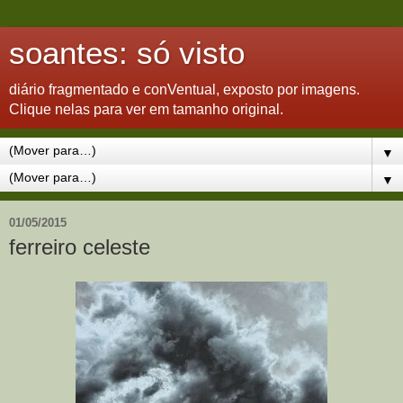
soantes: só visto
diário fragmentado e conVentual, exposto por imagens.
Clique nelas para ver em tamanho original.
▼
▼
01/05/2015
ferreiro celeste