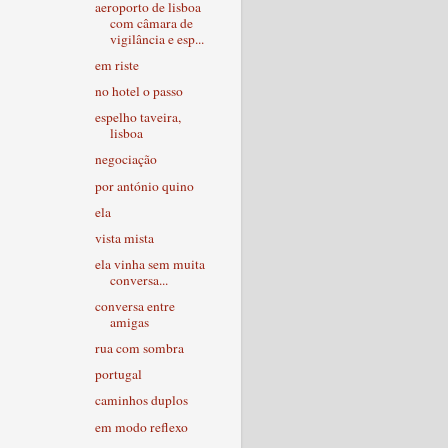
aeroporto de lisboa
com câmara de
vigilância e esp...
em riste
no hotel o passo
espelho taveira,
lisboa
negociação
por antónio quino
ela
vista mista
ela vinha sem muita
conversa...
conversa entre
amigas
rua com sombra
portugal
caminhos duplos
em modo reflexo