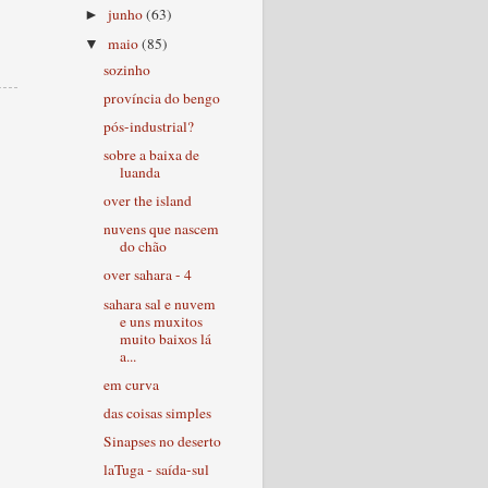
junho
(63)
►
maio
(85)
▼
sozinho
província do bengo
pós-industrial?
sobre a baixa de
luanda
over the island
nuvens que nascem
do chão
over sahara - 4
sahara sal e nuvem
e uns muxitos
muito baixos lá
a...
em curva
das coisas simples
Sinapses no deserto
laTuga - saída-sul