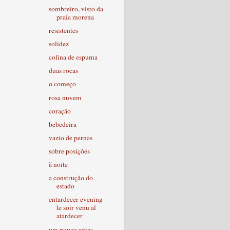
sombreiro, visto da
praia morena
resistentes
solidez
colina de espuma
duas rocas
o começo
rosa nuvem
coração
bebedeira
vazio de pernas
sobre posições
à noite
a construção do
estado
entardecer evening
le soir venu al
atardecer
um pouco antes