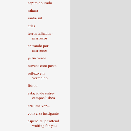
capim dourado
sahara
saída-sul
atlas
terras talhadas -
marrocos
entrando por
marrocos
já fui verde
nuvens com poste
reflexo em
vermelho
lisboa
estação de entre-
campos lisboa
era uma vez...
conversa instigante
espero-te je t'attend
waiting for you