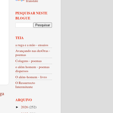
Translate
PESQUISAR NESTE
BLOGUE
TEIA
a ruga e a mão - ensaios
Avançando nas desOras -
poemas
Colagens - poemas
o além homem - poemas
dispersos
O além-homem - livro
O Ressurrecto
Intermitente
ga
ARQUIVO
2026
(252)
►