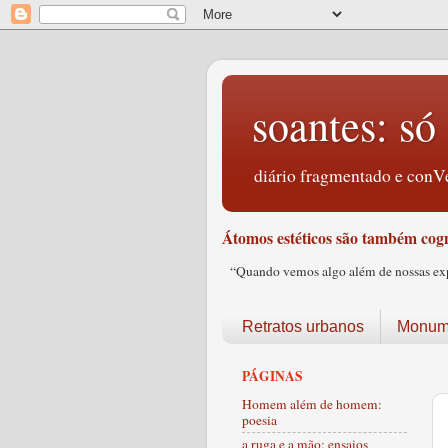
soantes: só 
diário fragmentado e conVe
Átomos estéticos são também cogn
“Quando vemos algo além de nossas expec
Retratos urbanos
Monume
PÁGINAS
Homem além de homem:
poesia
a ruga e a mão: ensaios