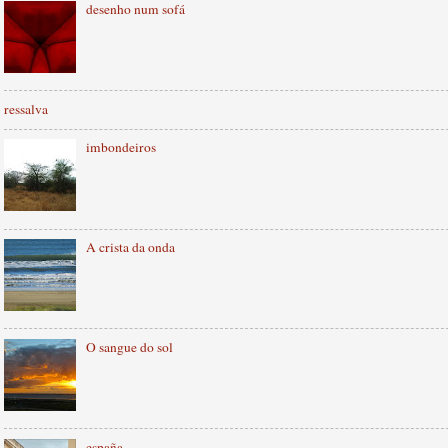
desenho num sofá
ressalva
imbondeiros
A crista da onda
O sangue do sol
españa