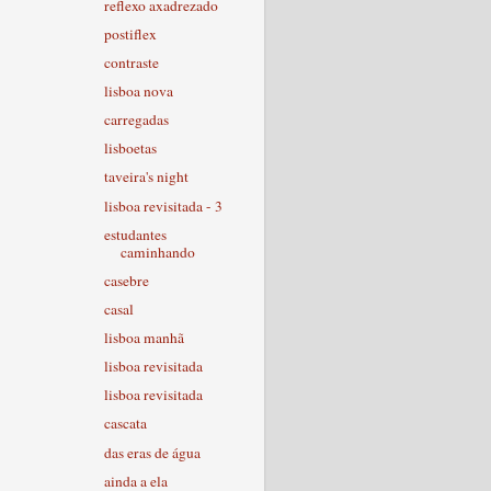
reflexo axadrezado
postiflex
contraste
lisboa nova
carregadas
lisboetas
taveira's night
lisboa revisitada - 3
estudantes
caminhando
casebre
casal
lisboa manhã
lisboa revisitada
lisboa revisitada
cascata
das eras de água
ainda a ela