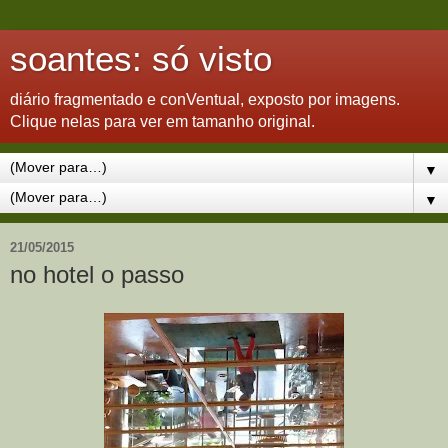
soantes: só visto
diário fragmentado e conVentual, exposto por imagens.
Clique nelas para ver em tamanho original.
▼
▼
21/05/2015
no hotel o passo