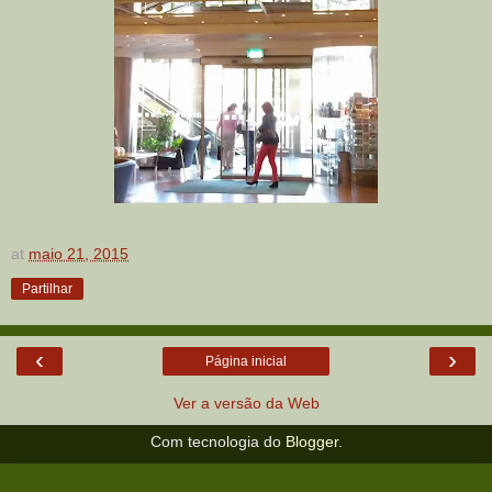
at
maio 21, 2015
Partilhar
‹
›
Página inicial
Ver a versão da Web
Com tecnologia do
Blogger
.