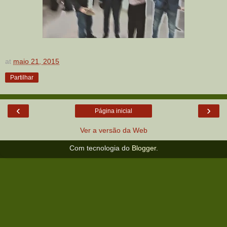
at
maio 21, 2015
Partilhar
‹
›
Página inicial
Ver a versão da Web
Com tecnologia do
Blogger
.