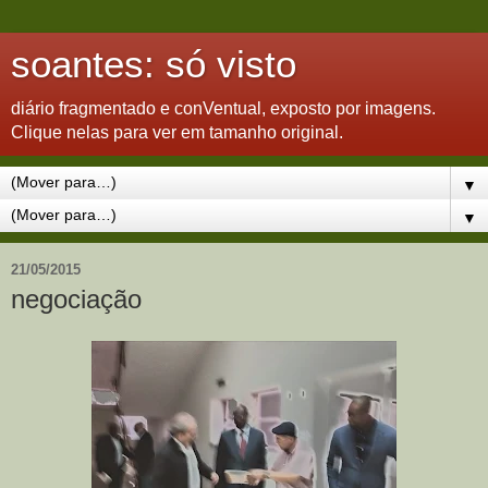
soantes: só visto
diário fragmentado e conVentual, exposto por imagens.
Clique nelas para ver em tamanho original.
▼
▼
21/05/2015
negociação