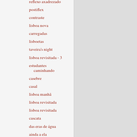
reflexo axadrezado
postiflex
contraste
lisboa nova
carregadas
lisboetas
taveira's night
lisboa revisitada - 3
estudantes
caminhando
casebre
casal
lisboa manhã
lisboa revisitada
lisboa revisitada
cascata
das eras de água
ainda a ela