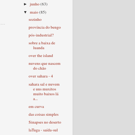
junho
(63)
►
maio
(85)
▼
sozinho
província do bengo
pós-industrial?
sobre a baixa de
luanda
over the island
nuvens que nascem
do chão
over sahara - 4
sahara sal e nuvem
e uns muxitos
muito baixos lá
a...
em curva
das coisas simples
Sinapses no deserto
laTuga - saída-sul