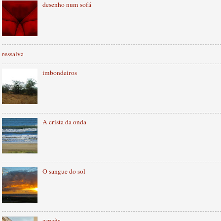
desenho num sofá
ressalva
imbondeiros
A crista da onda
O sangue do sol
españa