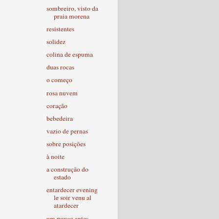
sombreiro, visto da
praia morena
resistentes
solidez
colina de espuma
duas rocas
o começo
rosa nuvem
coração
bebedeira
vazio de pernas
sobre posições
à noite
a construção do
estado
entardecer evening
le soir venu al
atardecer
um pouco antes