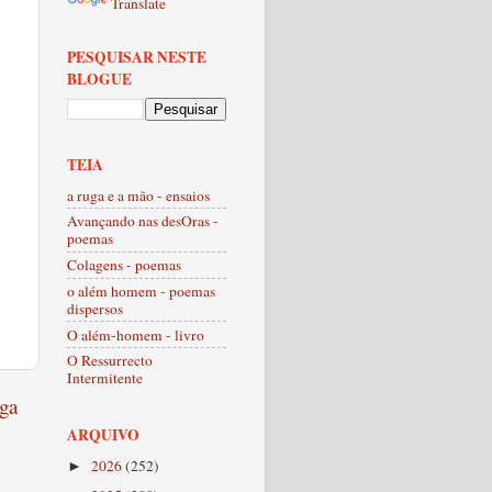
Translate
PESQUISAR NESTE
BLOGUE
TEIA
a ruga e a mão - ensaios
Avançando nas desOras -
poemas
Colagens - poemas
o além homem - poemas
dispersos
O além-homem - livro
O Ressurrecto
Intermitente
ga
ARQUIVO
2026
(252)
►