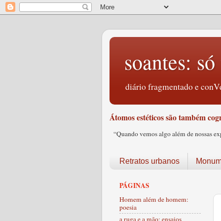
soantes: só 
diário fragmentado e conVe
Átomos estéticos são também cogn
“Quando vemos algo além de nossas expec
Retratos urbanos
Monume
PÁGINAS
Homem além de homem:
poesia
a ruga e a mão: ensaios