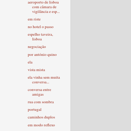
aeroporto de lisboa
com câmara de
vigilância e esp...
em riste
no hotel o passo
espelho taveira,
lisboa
negociação
por antónio quino
ela
vista mista
ela vinha sem muita
conversa...
conversa entre
amigas
rua com sombra
portugal
caminhos duplos
em modo reflexo