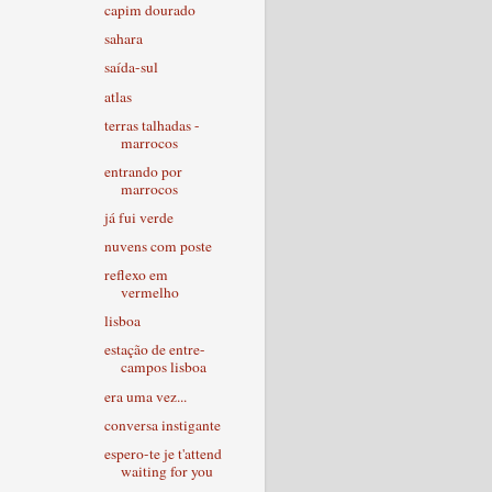
capim dourado
sahara
saída-sul
atlas
terras talhadas -
marrocos
entrando por
marrocos
já fui verde
nuvens com poste
reflexo em
vermelho
lisboa
estação de entre-
campos lisboa
era uma vez...
conversa instigante
espero-te je t'attend
waiting for you