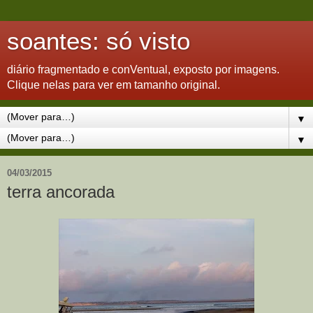
soantes: só visto
diário fragmentado e conVentual, exposto por imagens.
Clique nelas para ver em tamanho original.
▼
▼
04/03/2015
terra ancorada