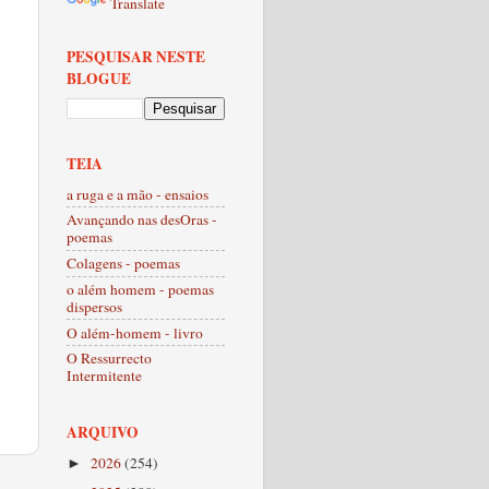
Translate
PESQUISAR NESTE
BLOGUE
TEIA
a ruga e a mão - ensaios
Avançando nas desOras -
poemas
Colagens - poemas
o além homem - poemas
dispersos
O além-homem - livro
O Ressurrecto
Intermitente
ARQUIVO
2026
(254)
►