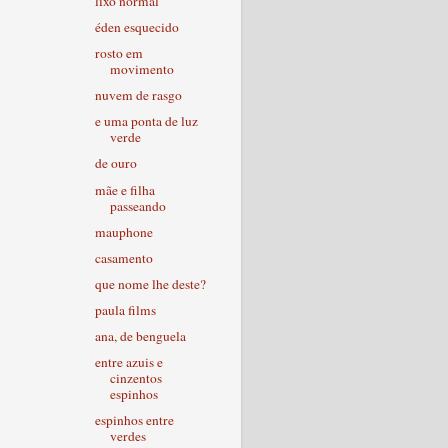
lixo normal
éden esquecido
rosto em
movimento
nuvem de rasgo
e uma ponta de luz
verde
de ouro
mãe e filha
passeando
mauphone
casamento
que nome lhe deste?
paula films
ana, de benguela
entre azuis e
cinzentos
espinhos
espinhos entre
verdes