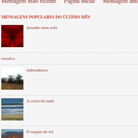
Mensagem mais recente
Página inicial
Mensagem anti
MENSAGENS POPULARES DO ÚLTIMO MÊS
desenho num sofá
ressalva
imbondeiros
A crista da onda
O sangue do sol