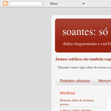
soantes: só 
diário fragmentado e conVe
Átomos estéticos são também cogn
“Quando vemos algo além de nossas expec
Retratos urbanos
Monume
PÁGINAS
Homem além de homem:
poesia
a ruga e a mão: ensaios