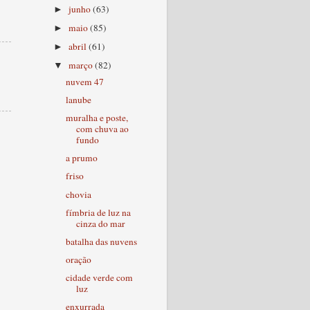
junho
(63)
►
maio
(85)
►
abril
(61)
►
março
(82)
▼
nuvem 47
lanube
muralha e poste,
com chuva ao
fundo
a prumo
friso
chovia
fímbria de luz na
cinza do mar
batalha das nuvens
oração
cidade verde com
luz
enxurrada