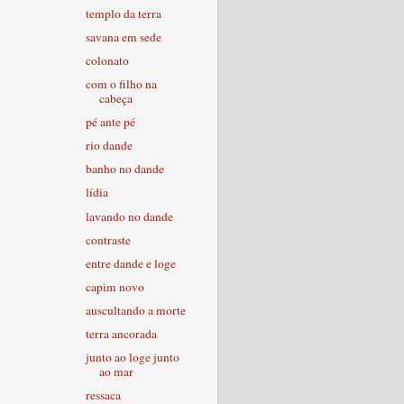
templo da terra
savana em sede
colonato
com o filho na
cabeça
pé ante pé
rio dande
banho no dande
lídia
lavando no dande
contraste
entre dande e loge
capim novo
auscultando a morte
terra ancorada
junto ao loge junto
ao mar
ressaca