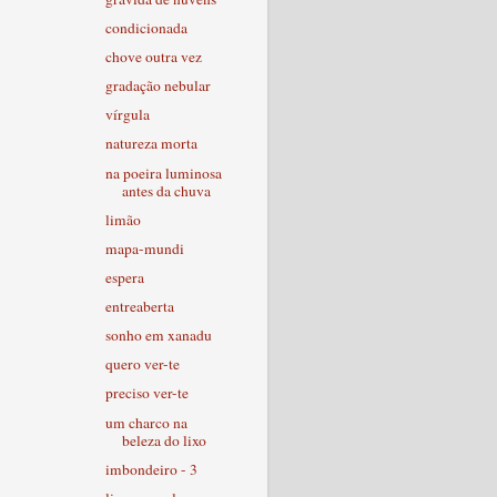
condicionada
chove outra vez
gradação nebular
vírgula
natureza morta
na poeira luminosa
antes da chuva
limão
mapa-mundi
espera
entreaberta
sonho em xanadu
quero ver-te
preciso ver-te
um charco na
beleza do lixo
imbondeiro - 3