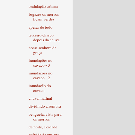
ondulação urbana
fugazes os morros
ficam verdes
apesar de tudo
terceiro charco
depois da chuva
nossa senhora da
graça
inundações no
cavaco - 3
inundações no
cavaco - 2
inundação do
cavaco
chuva matinal
dividindo a sombra
benguela, vista para
os morros
de noite, a cidade
grávida de nuvens