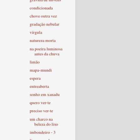
condicionada
chove outra vez
gradação nebular
vírgula
natureza morta
na poeira luminosa
antes da chuva
limão
mapa-mundi
espera
entreaberta
sonho em xanadu
quero ver-te
preciso ver-te
um charco na
beleza do lixo
imbondeiro - 3