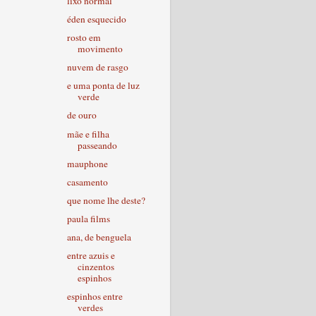
lixo normal
éden esquecido
rosto em
movimento
nuvem de rasgo
e uma ponta de luz
verde
de ouro
mãe e filha
passeando
mauphone
casamento
que nome lhe deste?
paula films
ana, de benguela
entre azuis e
cinzentos
espinhos
espinhos entre
verdes