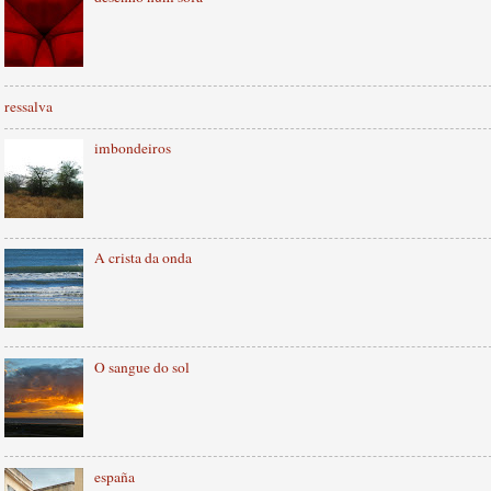
ressalva
imbondeiros
A crista da onda
O sangue do sol
españa