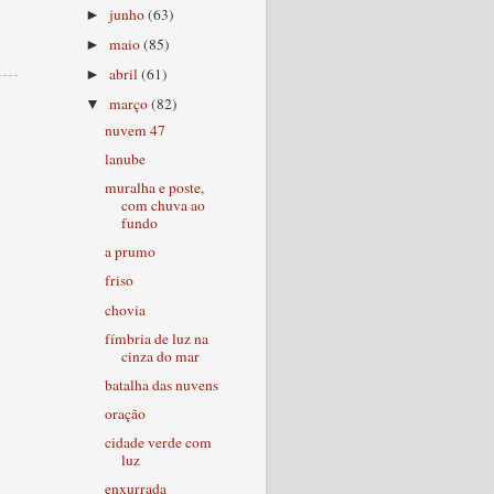
junho
(63)
►
maio
(85)
►
abril
(61)
►
março
(82)
▼
nuvem 47
lanube
muralha e poste,
com chuva ao
fundo
a prumo
friso
chovia
fímbria de luz na
cinza do mar
batalha das nuvens
oração
cidade verde com
luz
enxurrada