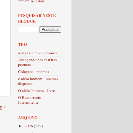
Translate
PESQUISAR NESTE
BLOGUE
TEIA
a ruga e a mão - ensaios
Avançando nas desOras -
poemas
Colagens - poemas
o além homem - poemas
dispersos
O além-homem - livro
O Ressurrecto
Intermitente
ga
ARQUIVO
2026
(252)
►