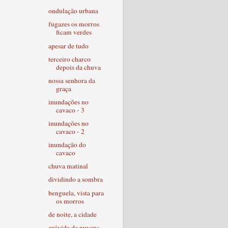
ondulação urbana
fugazes os morros
ficam verdes
apesar de tudo
terceiro charco
depois da chuva
nossa senhora da
graça
inundações no
cavaco - 3
inundações no
cavaco - 2
inundação do
cavaco
chuva matinal
dividindo a sombra
benguela, vista para
os morros
de noite, a cidade
grávida de nuvens