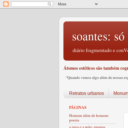
soantes: só 
diário fragmentado e conVe
Átomos estéticos são também cogn
“Quando vemos algo além de nossas expec
Retratos urbanos
Monume
PÁGINAS
Homem além de homem:
poesia
a ruga e a mão: ensaios