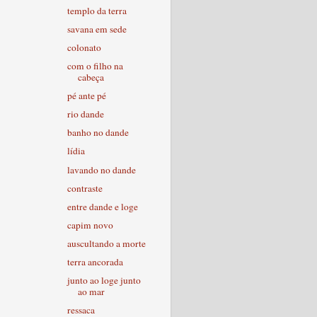
templo da terra
savana em sede
colonato
com o filho na
cabeça
pé ante pé
rio dande
banho no dande
lídia
lavando no dande
contraste
entre dande e loge
capim novo
auscultando a morte
terra ancorada
junto ao loge junto
ao mar
ressaca