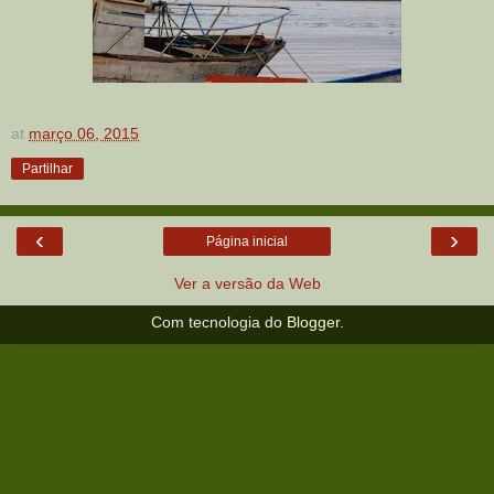
at
março 06, 2015
Partilhar
‹
›
Página inicial
Ver a versão da Web
Com tecnologia do
Blogger
.