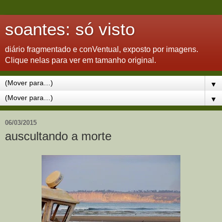
soantes: só visto
diário fragmentado e conVentual, exposto por imagens.
Clique nelas para ver em tamanho original.
▼
▼
06/03/2015
auscultando a morte