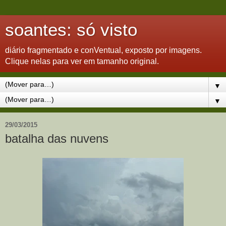
soantes: só visto
diário fragmentado e conVentual, exposto por imagens.
Clique nelas para ver em tamanho original.
▼
▼
29/03/2015
batalha das nuvens