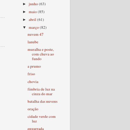
junho
(63)
►
maio
(85)
►
abril
(61)
►
março
(82)
▼
nuvem 47
lanube
muralha e poste,
com chuva ao
fundo
a prumo
friso
chovia
fímbria de luz na
cinza do mar
batalha das nuvens
oração
cidade verde com
luz
enxurrada