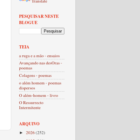
Translate
PESQUISAR NESTE
BLOGUE
TEIA
a ruga e a mão - ensaios
Avançando nas desOras -
poemas
Colagens - poemas
o além homem - poemas
dispersos
O além-homem - livro
O Ressurrecto
Intermitente
ARQUIVO
2026
(252)
►