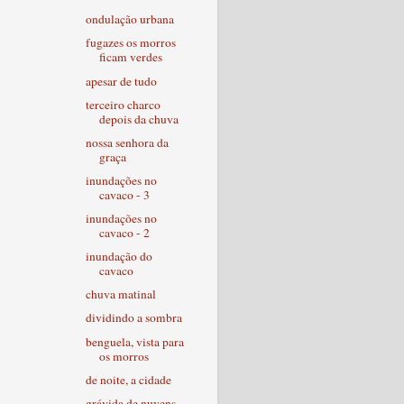
ondulação urbana
fugazes os morros
ficam verdes
apesar de tudo
terceiro charco
depois da chuva
nossa senhora da
graça
inundações no
cavaco - 3
inundações no
cavaco - 2
inundação do
cavaco
chuva matinal
dividindo a sombra
benguela, vista para
os morros
de noite, a cidade
grávida de nuvens