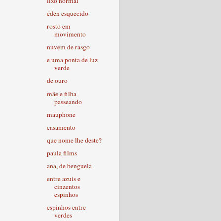
lixo normal
éden esquecido
rosto em
movimento
nuvem de rasgo
e uma ponta de luz
verde
de ouro
mãe e filha
passeando
mauphone
casamento
que nome lhe deste?
paula films
ana, de benguela
entre azuis e
cinzentos
espinhos
espinhos entre
verdes