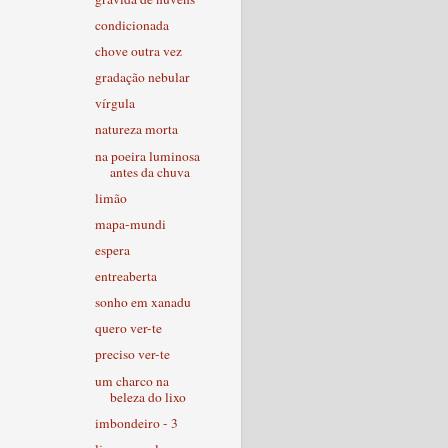
condicionada
chove outra vez
gradação nebular
vírgula
natureza morta
na poeira luminosa
antes da chuva
limão
mapa-mundi
espera
entreaberta
sonho em xanadu
quero ver-te
preciso ver-te
um charco na
beleza do lixo
imbondeiro - 3