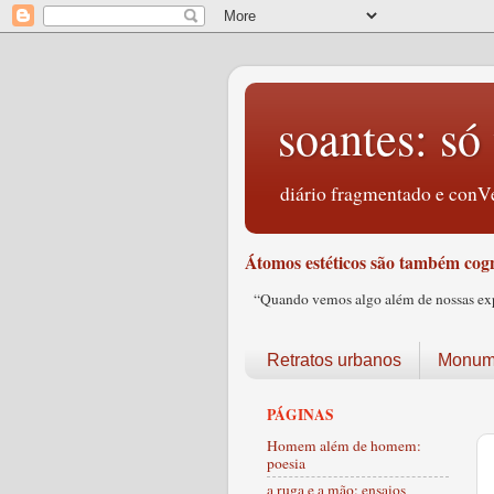
soantes: só 
diário fragmentado e conVe
Átomos estéticos são também cogn
“Quando vemos algo além de nossas expec
Retratos urbanos
Monume
PÁGINAS
Homem além de homem:
poesia
a ruga e a mão: ensaios