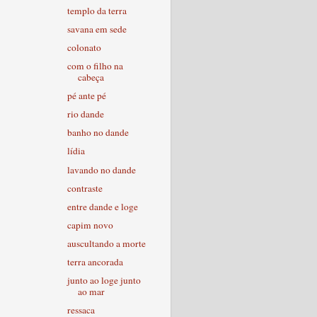
templo da terra
savana em sede
colonato
com o filho na
cabeça
pé ante pé
rio dande
banho no dande
lídia
lavando no dande
contraste
entre dande e loge
capim novo
auscultando a morte
terra ancorada
junto ao loge junto
ao mar
ressaca