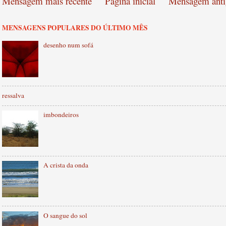
Mensagem mais recente
Página inicial
Mensagem anti
MENSAGENS POPULARES DO ÚLTIMO MÊS
desenho num sofá
ressalva
imbondeiros
A crista da onda
O sangue do sol