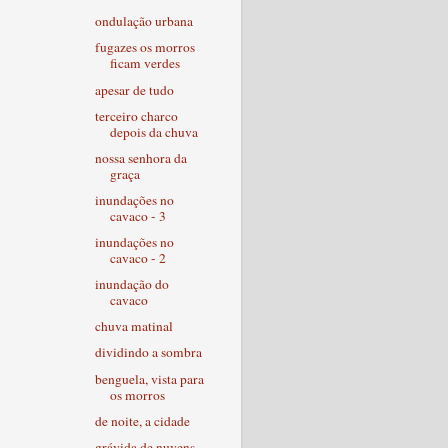
ondulação urbana
fugazes os morros
ficam verdes
apesar de tudo
terceiro charco
depois da chuva
nossa senhora da
graça
inundações no
cavaco - 3
inundações no
cavaco - 2
inundação do
cavaco
chuva matinal
dividindo a sombra
benguela, vista para
os morros
de noite, a cidade
grávida de nuvens