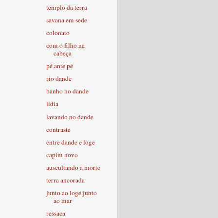
templo da terra
savana em sede
colonato
com o filho na
cabeça
pé ante pé
rio dande
banho no dande
lídia
lavando no dande
contraste
entre dande e loge
capim novo
auscultando a morte
terra ancorada
junto ao loge junto
ao mar
ressaca