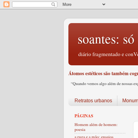
soantes: só 
diário fragmentado e conVe
Átomos estéticos são também cogn
“Quando vemos algo além de nossas expec
Retratos urbanos
Monume
PÁGINAS
Homem além de homem:
poesia
a ruga e a mão: ensaios