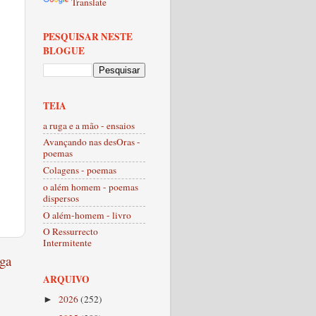
Translate
PESQUISAR NESTE
BLOGUE
TEIA
a ruga e a mão - ensaios
Avançando nas desOras -
poemas
Colagens - poemas
o além homem - poemas
dispersos
O além-homem - livro
O Ressurrecto
Intermitente
ga
ARQUIVO
2026
(252)
►