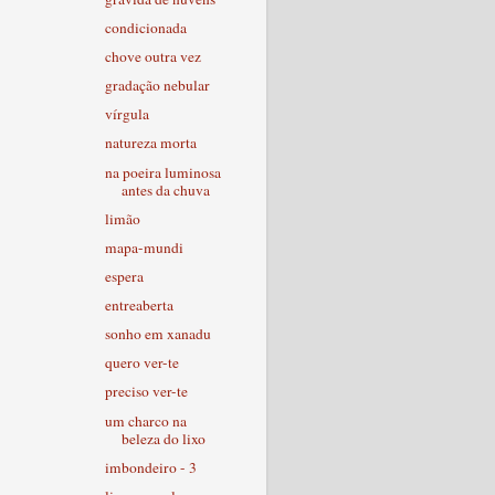
condicionada
chove outra vez
gradação nebular
vírgula
natureza morta
na poeira luminosa
antes da chuva
limão
mapa-mundi
espera
entreaberta
sonho em xanadu
quero ver-te
preciso ver-te
um charco na
beleza do lixo
imbondeiro - 3