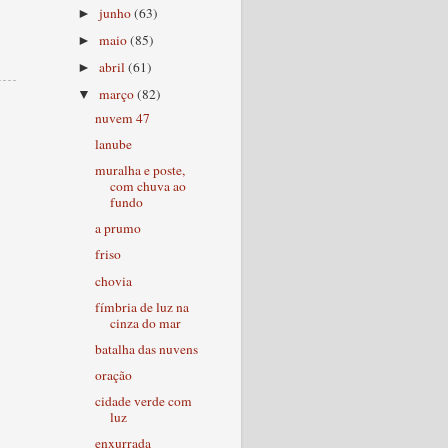
junho
(63)
►
maio
(85)
►
abril
(61)
►
março
(82)
▼
nuvem 47
lanube
muralha e poste,
com chuva ao
fundo
a prumo
friso
chovia
fímbria de luz na
cinza do mar
batalha das nuvens
oração
cidade verde com
luz
enxurrada