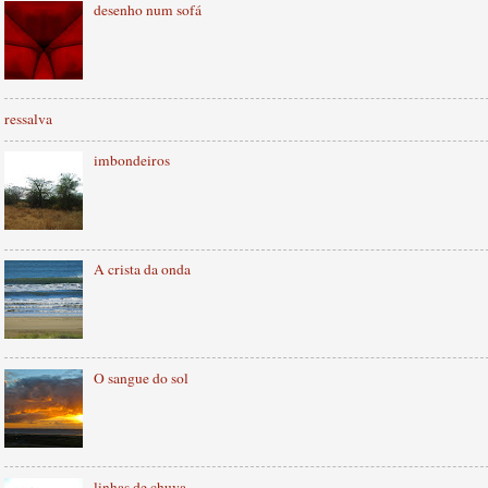
desenho num sofá
ressalva
imbondeiros
A crista da onda
O sangue do sol
linhas de chuva