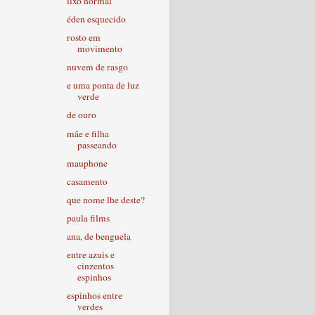
lixo normal
éden esquecido
rosto em
movimento
nuvem de rasgo
e uma ponta de luz
verde
de ouro
mãe e filha
passeando
mauphone
casamento
que nome lhe deste?
paula films
ana, de benguela
entre azuis e
cinzentos
espinhos
espinhos entre
verdes