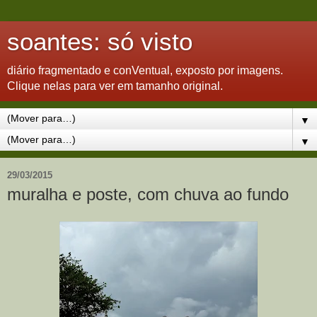
soantes: só visto
diário fragmentado e conVentual, exposto por imagens.
Clique nelas para ver em tamanho original.
▼
▼
29/03/2015
muralha e poste, com chuva ao fundo