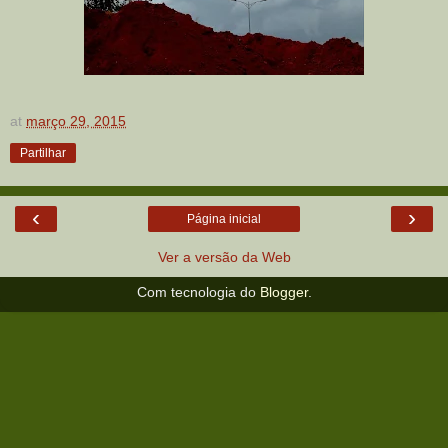
at
março 29, 2015
Partilhar
‹
›
Página inicial
Ver a versão da Web
Com tecnologia do
Blogger
.