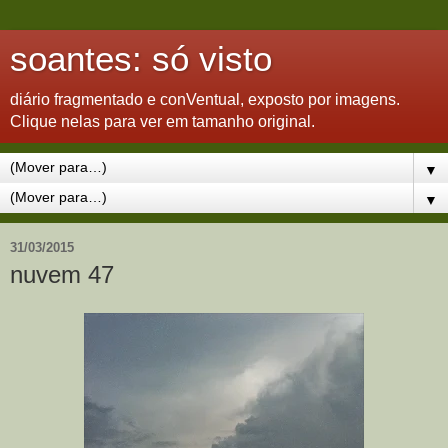
soantes: só visto
diário fragmentado e conVentual, exposto por imagens.
Clique nelas para ver em tamanho original.
▼
▼
31/03/2015
nuvem 47