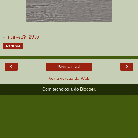
at
março 29, 2015
Partilhar
‹
›
Página inicial
Ver a versão da Web
Com tecnologia do
Blogger
.