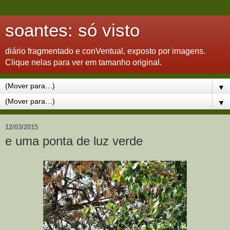
soantes: só visto
diário fragmentado e conVentual, exposto por imagens.
Clique nelas para ver em tamanho original.
▼
▼
12/03/2015
e uma ponta de luz verde