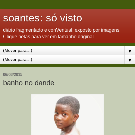
soantes: só visto
diário fragmentado e conVentual, exposto por imagens.
Clique nelas para ver em tamanho original.
▼
▼
06/03/2015
banho no dande