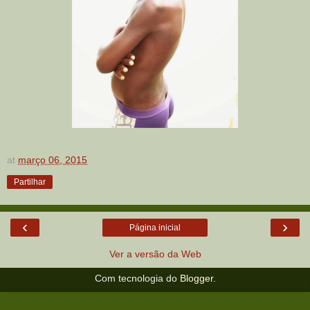
at
março 06, 2015
Partilhar
‹
›
Página inicial
Ver a versão da Web
Com tecnologia do
Blogger
.