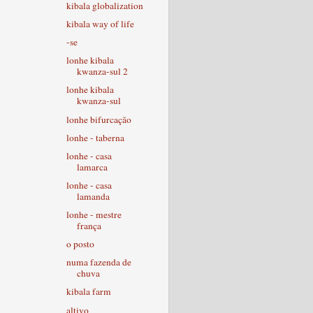
kibala globalization
kibala way of life
-se
lonhe kibala
kwanza-sul 2
lonhe kibala
kwanza-sul
lonhe bifurcação
lonhe - taberna
lonhe - casa
lamarca
lonhe - casa
lamanda
lonhe - mestre
frança
o posto
numa fazenda de
chuva
kibala farm
altivo