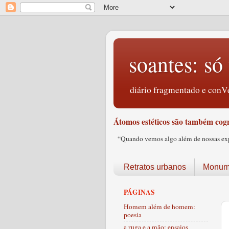
soantes: só 
diário fragmentado e conVe
Átomos estéticos são também cogn
“Quando vemos algo além de nossas expec
Retratos urbanos
Monume
PÁGINAS
Homem além de homem:
poesia
a ruga e a mão: ensaios