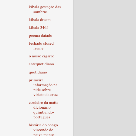
kibala gestação das
sombras
kibala dream
kibala 3465
poema datado
fechado closed
fermé
o nosso cigarro
antequotidiano
quotidiano
primeira
informação na
pide sobre
viriato da cruz
cordeiro da matta
dicionário
quimbundo-
português
história do congo
visconde de
paiva manso