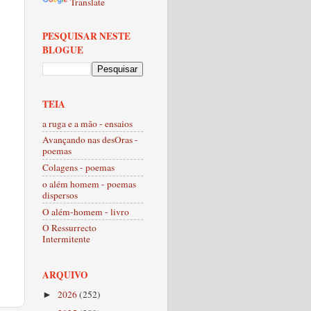
Translate
PESQUISAR NESTE
BLOGUE
TEIA
a ruga e a mão - ensaios
Avançando nas desOras -
poemas
Colagens - poemas
o além homem - poemas
dispersos
O além-homem - livro
O Ressurrecto
Intermitente
ARQUIVO
2026
(252)
►