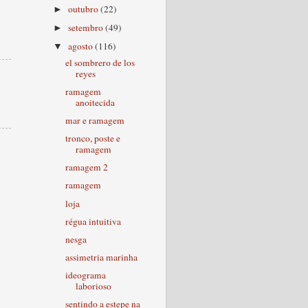
outubro
(22)
►
setembro
(49)
►
agosto
(116)
▼
el sombrero de los
reyes
ramagem
anoitecida
mar e ramagem
tronco, poste e
ramagem
ramagem 2
ramagem
loja
régua intuitiva
nesga
assimetria marinha
ideograma
laborioso
sentindo a estepe na