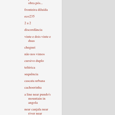
obra pós...
fronteira diluída
eco235
2 a 2
discordância
vinte e dois vinte e
duas
cheguei
não nos vimos
cursivo duplo
telúrica
sequência
cascata urbana
cachoerinha
a line near pundo's
mountain in
angola
near canjala near
river near