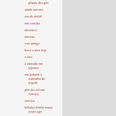
planta dos pés
ainda nuvens
asa de metal
em concha
nuvens e
nuvens
voo antigo
have a nice trip
o tiro
a entrada em
tajoura
em jedaim a
caminho de
tripoli
pôr-do-sol em
zawiya
zawiya
kibala's battle many
years ago