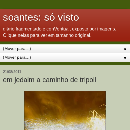
soantes: só visto
diário fragmentado e conVentual, exposto por imagens.
Clique nelas para ver em tamanho original.
▼
▼
21/08/2011
em jedaim a caminho de tripoli