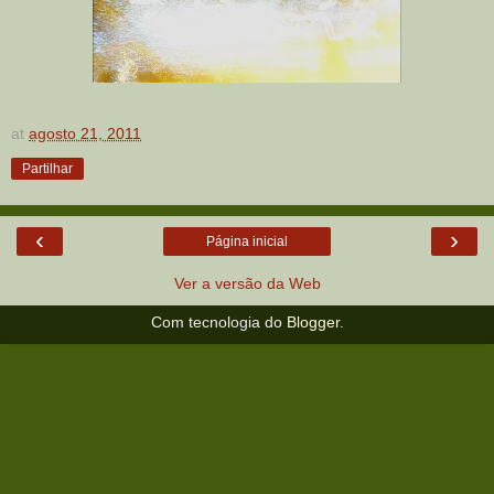
at
agosto 21, 2011
Partilhar
‹
›
Página inicial
Ver a versão da Web
Com tecnologia do
Blogger
.