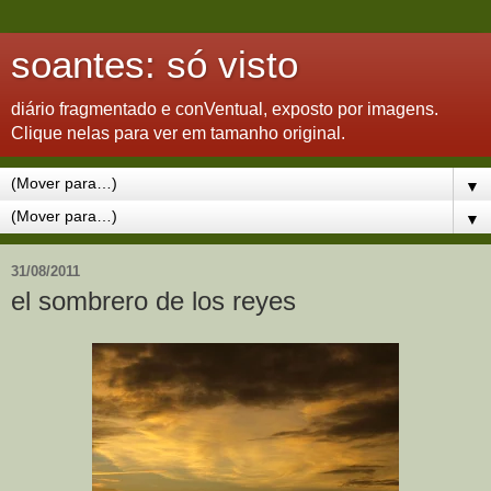
soantes: só visto
diário fragmentado e conVentual, exposto por imagens.
Clique nelas para ver em tamanho original.
▼
▼
31/08/2011
el sombrero de los reyes