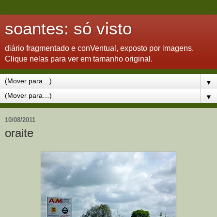
soantes: só visto
diário fragmentado e conVentual, exposto por imagens.
Clique nelas para ver em tamanho original.
▼
▼
10/08/2011
oraite