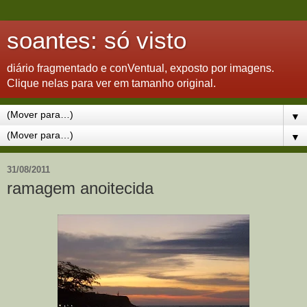
soantes: só visto
diário fragmentado e conVentual, exposto por imagens.
Clique nelas para ver em tamanho original.
▼
▼
31/08/2011
ramagem anoitecida