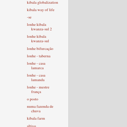
kibala globalization
kibala way of life
-se
lonhe kibala
kwanza-sul 2
lonhe kibala
kwanza-sul
lonhe bifurcação
lonhe - taberna
lonhe - casa
lamarca
lonhe - casa
lamanda
lonhe - mestre
frança
o posto
numa fazenda de
chuva
kibala farm
altivo