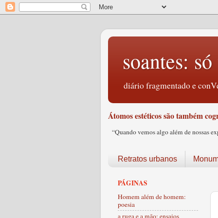
soantes: só 
diário fragmentado e conVe
Átomos estéticos são também cogn
“Quando vemos algo além de nossas expec
Retratos urbanos
Monume
PÁGINAS
Homem além de homem:
poesia
a ruga e a mão: ensaios