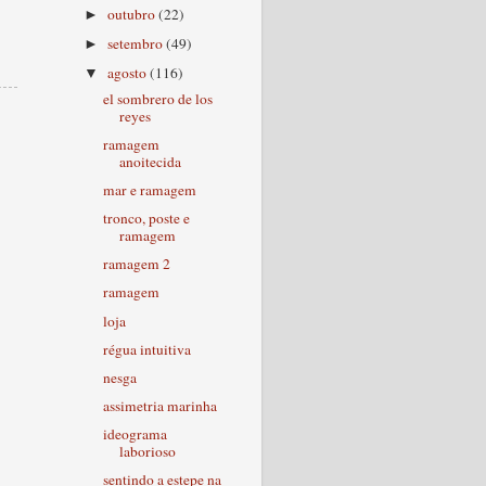
outubro
(22)
►
setembro
(49)
►
agosto
(116)
▼
el sombrero de los
reyes
ramagem
anoitecida
mar e ramagem
tronco, poste e
ramagem
ramagem 2
ramagem
loja
régua intuitiva
nesga
assimetria marinha
ideograma
laborioso
sentindo a estepe na