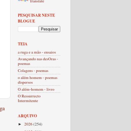
Translate
PESQUISAR NESTE
BLOGUE
TEIA
a ruga e a mão - ensaios
Avançando nas desOras -
poemas
Colagens - poemas
o além homem - poemas
dispersos
O além-homem - livro
O Ressurrecto
Intermitente
ga
ARQUIVO
2026
(254)
►