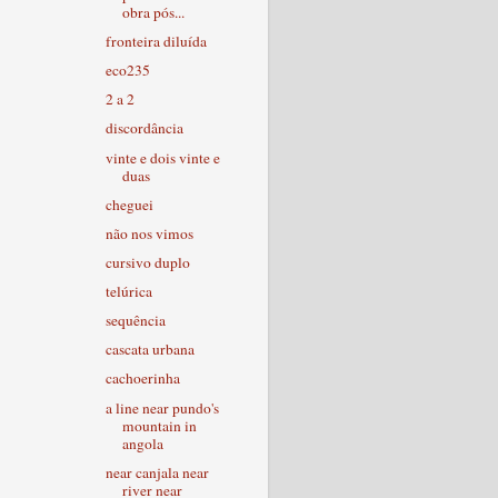
obra pós...
fronteira diluída
eco235
2 a 2
discordância
vinte e dois vinte e
duas
cheguei
não nos vimos
cursivo duplo
telúrica
sequência
cascata urbana
cachoerinha
a line near pundo's
mountain in
angola
near canjala near
river near