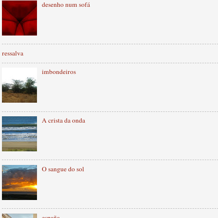
desenho num sofá
ressalva
imbondeiros
A crista da onda
O sangue do sol
españa