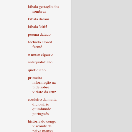
kibala gestação das
sombras
kibala dream
kibala 3465
poema datado
fechado closed
fermé
o nosso cigarro
antequotidiano
quotidiano
primeira
informação na
pide sobre
viriato da cruz
cordeiro da matta
dicionário
quimbundo-
português
história do congo
visconde de
paiva manso