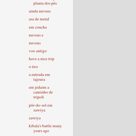
planta dos pés
ainda nuvens
asa de metal
em concha
nuvens e
nuvens
voo antigo
have a nice trip
o tiro
a entrada em
tajoura
em jedaim a
caminho de
tripoli
pôr-do-sol em
zawiya
zawiya
kibala's battle many
years ago