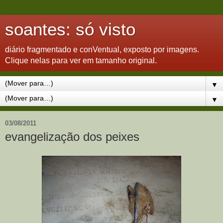
soantes: só visto
diário fragmentado e conVentual, exposto por imagens.
Clique nelas para ver em tamanho original.
▼
▼
03/08/2011
evangelização dos peixes