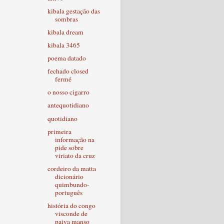
kibala gestação das
sombras
kibala dream
kibala 3465
poema datado
fechado closed
fermé
o nosso cigarro
antequotidiano
quotidiano
primeira
informação na
pide sobre
viriato da cruz
cordeiro da matta
dicionário
quimbundo-
português
história do congo
visconde de
paiva manso