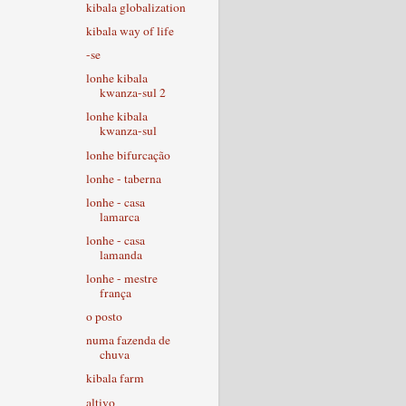
kibala globalization
kibala way of life
-se
lonhe kibala
kwanza-sul 2
lonhe kibala
kwanza-sul
lonhe bifurcação
lonhe - taberna
lonhe - casa
lamarca
lonhe - casa
lamanda
lonhe - mestre
frança
o posto
numa fazenda de
chuva
kibala farm
altivo