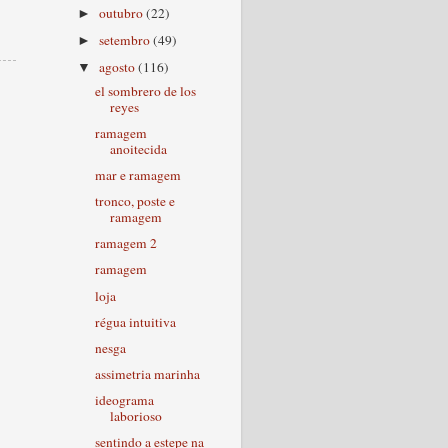
outubro
(22)
►
setembro
(49)
►
agosto
(116)
▼
el sombrero de los
reyes
ramagem
anoitecida
mar e ramagem
tronco, poste e
ramagem
ramagem 2
ramagem
loja
régua intuitiva
nesga
assimetria marinha
ideograma
laborioso
sentindo a estepe na