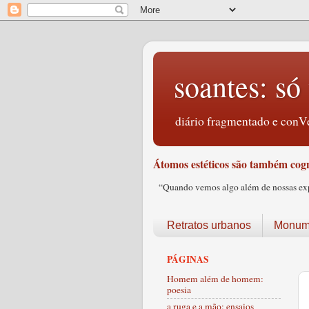
soantes: só 
diário fragmentado e conVe
Átomos estéticos são também cogn
“Quando vemos algo além de nossas expec
Retratos urbanos
Monume
PÁGINAS
Homem além de homem:
poesia
a ruga e a mão: ensaios