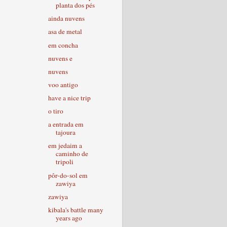
planta dos pés
ainda nuvens
asa de metal
em concha
nuvens e
nuvens
voo antigo
have a nice trip
o tiro
a entrada em
tajoura
em jedaim a
caminho de
tripoli
pôr-do-sol em
zawiya
zawiya
kibala's battle many
years ago