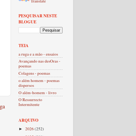
Translate
PESQUISAR NESTE
BLOGUE
TEIA
a ruga e a mão - ensaios
Avançando nas desOras -
poemas
Colagens - poemas
o além homem - poemas
dispersos
O além-homem - livro
O Ressurrecto
Intermitente
ga
ARQUIVO
2026
(252)
►