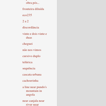
obra pós...
fronteira diluída
eco235
2 a 2
discordância
vinte e dois vinte e
duas
cheguei
não nos vimos
cursivo duplo
telúrica
sequência
cascata urbana
cachoerinha
a line near pundo's
mountain in
angola
near canjala near
river near