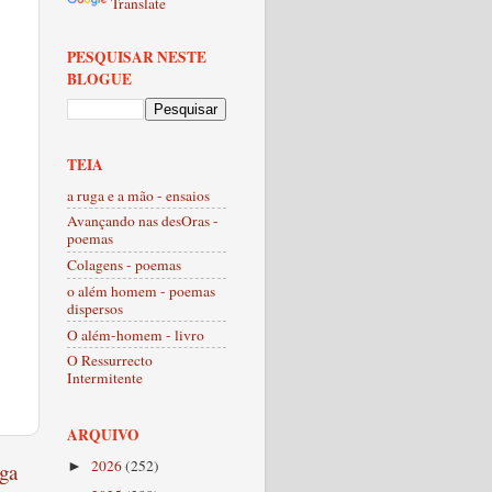
Translate
PESQUISAR NESTE
BLOGUE
TEIA
a ruga e a mão - ensaios
Avançando nas desOras -
poemas
Colagens - poemas
o além homem - poemas
dispersos
O além-homem - livro
O Ressurrecto
Intermitente
ARQUIVO
2026
(252)
ga
►