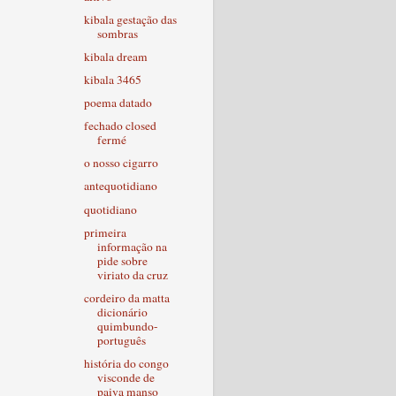
kibala gestação das
sombras
kibala dream
kibala 3465
poema datado
fechado closed
fermé
o nosso cigarro
antequotidiano
quotidiano
primeira
informação na
pide sobre
viriato da cruz
cordeiro da matta
dicionário
quimbundo-
português
história do congo
visconde de
paiva manso