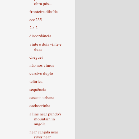
obra pós...
fronteira diluída
eco235
2 a 2
discordância
vinte e dois vinte e
duas
cheguei
não nos vimos
cursivo duplo
telúrica
sequência
cascata urbana
cachoerinha
a line near pundo's
mountain in
angola
near canjala near
river near