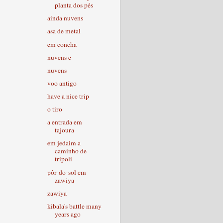
planta dos pés
ainda nuvens
asa de metal
em concha
nuvens e
nuvens
voo antigo
have a nice trip
o tiro
a entrada em
tajoura
em jedaim a
caminho de
tripoli
pôr-do-sol em
zawiya
zawiya
kibala's battle many
years ago