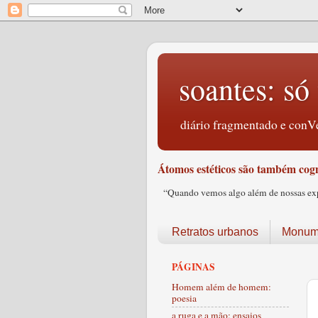
soantes: só 
diário fragmentado e conVe
Átomos estéticos são também cogn
“Quando vemos algo além de nossas expec
Retratos urbanos
Monume
PÁGINAS
Homem além de homem:
poesia
a ruga e a mão: ensaios