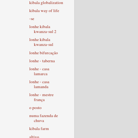
kibala globalization
kibala way of life
-se
lonhe kibala
kwanza-sul 2
lonhe kibala
kwanza-sul
lonhe bifurcação
lonhe - taberna
lonhe - casa
lamarca
lonhe - casa
lamanda
lonhe - mestre
frança
o posto
numa fazenda de
chuva
kibala farm
altivo