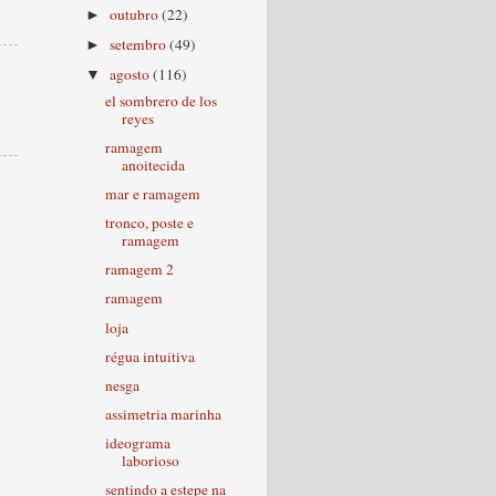
outubro
(22)
►
setembro
(49)
►
agosto
(116)
▼
el sombrero de los
reyes
ramagem
anoitecida
mar e ramagem
tronco, poste e
ramagem
ramagem 2
ramagem
loja
régua intuitiva
nesga
assimetria marinha
ideograma
laborioso
sentindo a estepe na