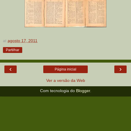
at
agosto 17, 2011
Partilhar
‹
›
Página inicial
Ver a versão da Web
Com tecnologia do
Blogger
.