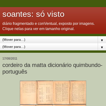
soantes: só visto
diário fragmentado e conVentual, exposto por imagens.
Clique nelas para ver em tamanho original.
▼
▼
17/08/2011
cordeiro da matta dicionário quimbundo-
português