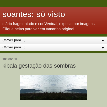
soantes: só visto
diário fragmentado e conVentual, exposto por imagens.
Clique nelas para ver em tamanho original.
▼
▼
18/08/2011
kibala gestação das sombras