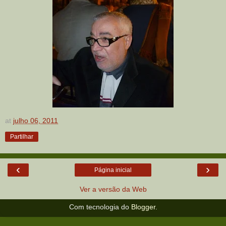
at
julho 06, 2011
Partilhar
‹
›
Página inicial
Ver a versão da Web
Com tecnologia do
Blogger
.