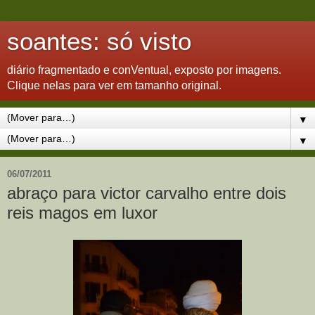
soantes: só visto
diário fragmentado e conVentual, exposto por imagens.
Clique nelas para ver em tamanho original.
▼
▼
06/07/2011
abraço para victor carvalho entre dois
reis magos em luxor