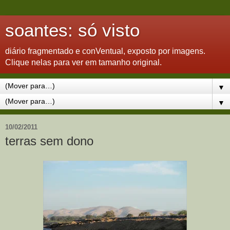
soantes: só visto
diário fragmentado e conVentual, exposto por imagens.
Clique nelas para ver em tamanho original.
▼
▼
10/02/2011
terras sem dono