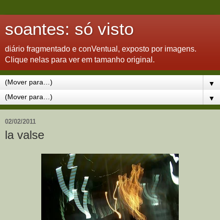
soantes: só visto
diário fragmentado e conVentual, exposto por imagens.
Clique nelas para ver em tamanho original.
▼
▼
02/02/2011
la valse