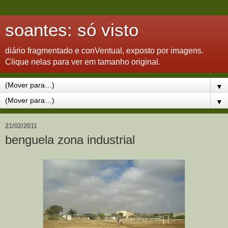
soantes: só visto
diário fragmentado e conVentual, exposto por imagens.
Clique nelas para ver em tamanho original.
▼
▼
21/02/2011
benguela zona industrial