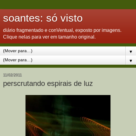
soantes: só visto
diário fragmentado e conVentual, exposto por imagens.
Clique nelas para ver em tamanho original.
▼
▼
11/02/2011
perscrutando espirais de luz