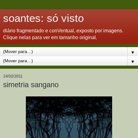
soantes: só visto
diário fragmentado e conVentual, exposto por imagens.
Clique nelas para ver em tamanho original.
▼
▼
14/02/2011
simetria sangano