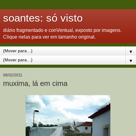
soantes: só visto
diário fragmentado e conVentual, exposto por imagens.
Clique nelas para ver em tamanho original.
▼
▼
08/02/2011
muxima, lá em cima